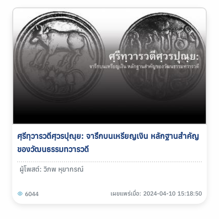
ศฺรีทฺวารวตีศฺวรปุณฺย: จารึกบนเหรียญเงิน หลักฐานสำคัญ
ของวัฒนธรรมทวารวดี
ผู้โพสต์: วิภพ หุยากรณ์
เผยแพร่เมื่อ: 2024-04-10 15:18:50
6044