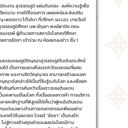
เปิดงาน สุวรรณภูมิ แผ่นดินทอง : องค์ความรู้เพื่อ
ร เวียดนาม ภายใต้โครงการ เผยแพร่และส่งเสริม
เพชรดาว โต๊ะมีนา ที่ปรึกษา รมว.อว. นายวันนี
นสุวรรณภูมิศึกษา นพ.บัญชา พงษ์พานิช คณะ
นบรรพ์ ผู้อำนวยการสถาบันโลกคดีศึกษา
การธัชชา เข้าร่วม ณ ห้องแถลงข่าว ชั้น 1
ฒนธรรมของภูมิปัญญาสุวรรณภูมิในเชิงประจักษ์
เฉียงใต้ เป็นการแสดงถึงมรดกวัฒนธรรมที่ผสม
งทางกายภาพ และทางจิตวิญญาณ สามารถสร้างและยก
ญาดังกล่าวให้เป็นที่รับรู้ระดับโลก และเพื่อยก
สำคัญกับการค้นคว้าเรื่องราวของดินแดน
ป็นสะพานเชื่อมโลก ทั้งเรื่องของการค้า การบริการ
ายหลักฐานที่พิสูจน์ให้เห็นว่าผู้คนในดินแดน
ความเด่นเฉพาะด้านการเกษตรกรรมเพียงอย่าง
นาประเทศได้ในอนาคต โดยมี “ธัชชา” เป็นกลไก
ไปสู่การสร้างคุณค่าและผลประโยชน์ทาง