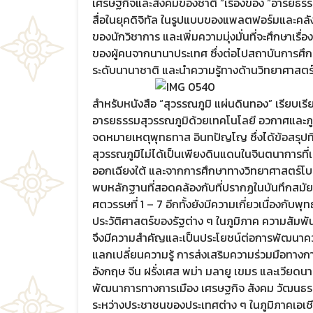
เศรษฐกิจและสังคมของชาติ “เรื่องของ “อารยธรรมส
สื่อในยุคดิจิทัล ในรูปแบบของแพลตฟอร์มและคลั
ของนักวิชาการ และเพิ่มความมุ่งมั่นที่จะศึกษาเร
ของผู้คนจากนานาประเทศ ซึ่งต่อไปสถาบันการศึก
ระดับนานาชาติ และนำความรู้ทางด้านวิทยาศาสตร์แล
สำหรับหนังสือ “สุวรรณภูมิ แผ่นดินทอง” เรียบเร
อารยธรรมสุวรรณภูมิด้วยเทคโนโลยี อวกาศและภู
จดหมายเหตุพุทธทาส อินทปัญโญ ซึ่งได้ข้อสรุป
สุวรรณภูมิไม่ได้เป็นเพียงดินแดนในจินตนาการที่เลื่
ออกเฉียงใต้ และจากการศึกษาทางวิทยาศาสตร์โบรา
พบหลักฐานที่สอดคล้องกับที่ปรากฏในบันทึกสมัยโ
ศตวรรษที่ 1 – 7 อีกทั้งยังมีความเกี่ยวเนื่องกับ
ประวัติศาสตร์ของรัฐต่าง ๆ ในภูมิภาค ความสัมพัน
จึงมีความสำคัญและเป็นประโยชน์ต่อการพัฒนาความ
แลกเปลี่ยนความรู้ การส่งเสริมความร่วมมือทางกา
อังกฤษ จีน ฝรั่งเศส พม่า มลายู เขมร และเวียดนา
พัฒนาการทางการเมือง เศรษฐกิจ สังคม วัฒนธรรม 
ระหว่างประชาชนของประเทศต่าง ๆ ในภูมิภาคเอเช