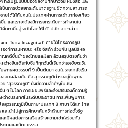
งๆ ทั้งในรูปแบบของผลงานศึกษาวิจัย หนังสือ และ
วนแต่เป็นการช่วยยกระดับมาตรฐานขีดความสามารถ
งรายได้ให้กับคนในประเทศผ่านการเข้ามาท่องเที่ยว
กขึ้น และเราจะต้องมีการยกระดับการทำงานใน
ึกษาขึ้นสู่ระดับโลกให้ได้” ปลัด อว. กล่าว
bhumi Terra Incognita)” ภายใต้โครงการภูมิ
ค์การมหาชน) หรือ จิสด้า ร่วมกับ มูลนิธิหอ
าณคดีชั้นนําของไทยและโลก ล้วนสรุปตรงกันว่า
ว่างอินเดียกับจีนที่ทุกวันนี้เรียกว่าเอเชียตะวัน
พุทธศตวรรษที่ 9 เป็นต้นมา จนในระยะหลังเริ่ม
งสอดคล้องกัน คือ สุวรรณภูมิดำรงอยู่ในพุทธ
ด้วย “สุวรรณภูมิ” ยังมีความสำคัญในเชิง
อื่น ๆ ในโลก การเผยแพร่และส่งเสริมองค์ความรู้
ระหว่างประเทศในระดับประชาชน การเพิ่มพูนการ
สือสุวรรณภูมิเป็นภาษาประเทศ 8 ภาษา ได้แก่ ไทย
 และนำไปสู่การศึกษาค้นคว้าด้านการก่อตั้งรัฐ
และมีผลต่อการเสริมสร้างความเข้าใจร่วมกัน
างประเทศและวัฒนธรรม