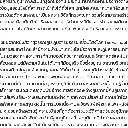
ุวรรณภูมิ” กำลังเป็นที่รู้จักของคนในระดับนานาชาติผ่านช่องทางต่า
งข้อมูลออนไลน์ที่สามารถเข้าถึงได้ทั่วโลก เรามีผลงานมากมายที่ล้
ื่องราวในอดีตจนกลายมาเป็นผลงานวิจัยที่ทรงคุณค่า รวมทั้งสามารถสร้า
ษาอาจจะต้องตื่นตัวในเรื่องของศาสตร์ด้านประวัติศาสตร์โบราณคดีมา
ะเทคโนโลยีใหม่ๆ เข้ามาช่วยมากขึ้น เพื่อยกระดับเรื่องของสุวรรณภูมิศ
ียงขึ้นจากหนังสือ “สุวรรณภูมิ ภูมิอารยธรรม เชื่อมโยงโลก (Suvarna
มิสารสนเทศ โดย สำนักงานพัฒนาเทคโนโลยีอวกาศและภูมิสารสนเทศ (อง
ที่ประมวลจากผลงานการศึกษาของนักวิชาการด้านประวัติศาสตร์และโบร
อนลอย แต่มีความเป็นไปได้มากที่มีอยู่จริง ซึ่งตั้งอยู่ ณ อาณาบริเวณระห
ณคดี หลักฐานส่วนใหญ่แสดงให้เห็นว่า สุวรรณภูมิดำรงอยู่ในช่วงสมัย
บราณต่าง ๆ โดยเฉพาะการพบหลักฐานใหม่ ๆ ที่มีค่าอายุสมัยใกล้เคีย
พุทธศาสนาที่มีบทบาทมากต่อสุวรรณภูมิอีกด้วย นอกจากนี้ องค์ความรู้ว่า
ธ์ทางการเมืองและปฏิสัมพันธ์ทางเศรษฐกิจระหว่างภูมิภาคนี้กับภูมิภาค
สัมพันธ์ระหว่างประเทศในมิติต่าง ๆ อาทิ ความสัมพันธ์ ความเข้าใจ
รค้าและการลงทุน ดังนั้น การแปลเนื้อหาและจัดพิมพ์เพื่อเผยแพร่หนัง
ม จะช่วยสร้างความรู้ ความเข้าใจที่ถูกต้องทางประวัติศาสตร์ของภูมิภาค
และความสัมพันธ์ระหว่างรัฐในภูมิภาคนี้และภูมิภาคที่ห่างไกลออกไป 
ียตะวันออกเฉียงใต้ในมิติประวัติศาสตร์ เศรษฐศาสตร์การเมืองระหว่