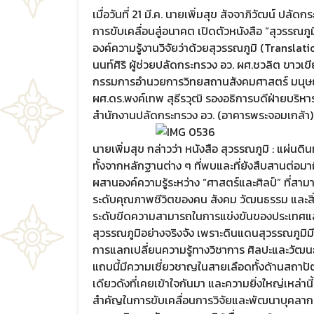
เมื่อวันที่ 21 มี.ค. นายเพิ่มสุข สัจจาภิวัฒน์ ป
การขับเคลื่อนสู่อนาคต เปิดตัวหนังสือ “สุวรรณภ
องค์ความรู้งานวิจัยว่าด้วยสุวรรณภูมิ (Transl
นนท์ศิริ ผู้ช่วยปลัดกระทรวง อว. ผศ.ชวลิต ขาว
กรรมการอำนวยการวิทยสถานสังคมศาสตร์ มนุษย
ผศ.ดร.พงค์เทพ สุธีรวุฒิ รองอธิการบดีฝ่ายบริหา
สำนักงานปลัดกระทรวง อว. (อาคารพระจอมเกล้า)
นายเพิ่มสุข กล่าวว่า หนังสือ สุวรรณภูมิ : แผ
ทั้งจากหลักฐานต่าง ๆ ที่พบและที่ยังสืบสานต่อม
ผสานองค์ความรู้ระหว่าง “ศาสตร์และศิลป์” ที่ส
ระดับคุณภาพชีวิตของคน สังคม วัฒนธรรม และสิ่งแ
ระดับขีดความสามารถในการแข่งขันของประเทศและภ
สุวรรณภูมิอย่างจริงจัง เพราะดินแดนสุวรรณภูมิมี
การแลกเปลี่ยนความรู้ทางวิชาการ ศิลปะและวัฒนธร
แถบนี้มีความเชี่ยวชาญในสายเลือดทั้งด้านสถาป
เดียวดังที่เคยเข้าใจกันมา และความยิ่งใหญ่เหล่า
สำคัญในการขับเคลื่อนการวิจัยและพัฒนาบุคลาก