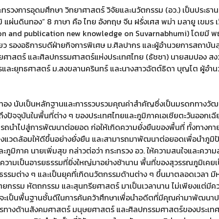
ลัดกระทรวงการอุดมศึกษา วิทยาศาสตร์ วิจัยและนวัตกรรม (อว.) เป็นประธาน
ูมิ แผ่นดินทอง” 8 ภาษา คือ ไทย อังกฤษ จีน ฝรั่งเศส พม่า มลายู เขม
ation and publication new knowledge on Suvarnabhumi) โดยมี พญ.
เขียว รองอธิการบดีฝ่ายกิจการพิเศษ ม.ศิลปากร และผู้อำนวยการสถาบั
ศาสตร์ และศิลปกรรมศาสตร์แห่งประเทศไทย (ธัชชา) นายสมปอง สงว
รและยุทธศาสตร์ ม.สงขลานครินทร์ และนางสาวฉัตต์ธิดา บุญโต ผู้อำนวย
่นดินทอง นับเป็นหลักฐานและการรวบรวมคุณค่าสำคัญซึ่งเป็นมรดกทางวั
าถึงปัจจุบันในพื้นที่ต่าง ๆ ของประเทศไทยและภูมิภาคเอเชียตะวันออก
ามารถนําไปสู่การพัฒนาต่อยอด ก่อให้เกิดความยั่งยืนของพื้นที่ ทั้
วดล้อมให้ดีขึ้นอย่างยั่งยืน และสามารถมาพัฒนาต่อยอดเพื่อนําภูมิปัญ
ูมิภาค นายเพิ่มสุข กล่าวต่อว่า กระทรวง อว. ให้ความสนใจและความ
ความเป็นอารยธรรมที่ยิ่งใหญ่มาอย่างช้านาน พื้นที่ของสุวรรณภูมิเคยเ
รมต่าง ๆ และเป็นยุคที่เกิดนวัตกรรมด้านต่าง ๆ ขึ้นมาตลอดเวลา มีหล
ัตยกรรม หัตถกรรม และสุนทรียศาสตร์ มาเป็นเวลานาน ไม่เพียงแต่มี
นี้จะเป็นพื้นฐานชั้นดีในการค้นคว้าศึกษาเพื่อนำอดีตที่มีคุณค่ามาพัฒ
รทางด้านสังคมศาสตร์ มนุษยศาสตร์ และศิลปกรรมศาสตร์ของประเทศ 